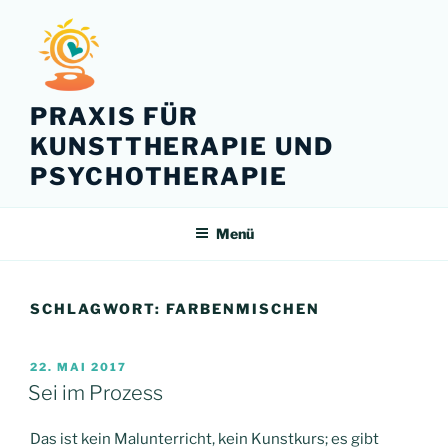
Zum
Inhalt
springen
PRAXIS FÜR
KUNSTTHERAPIE UND
PSYCHOTHERAPIE
Menü
SCHLAGWORT:
FARBENMISCHEN
VERÖFFENTLICHT
22. MAI 2017
AM
Sei im Prozess
Das ist kein
Malunterricht
, kein
Kunstkurs
; es gibt