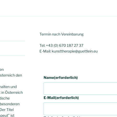
Termin nach Vereinbarung
Tel: +43 (0) 670 187 27 37
E-Mail: kunsttherapie@guettlein.eu
hen
sterreich den
Name
(erforderlich)
halten und
t in Österreich
E-Mail
(erforderlich)
tische
r besonderen
er Titel
peut" ist