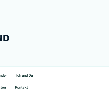
ND
inder
Ich und Du
sten
Kontakt