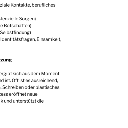
ziale Kontakte, berufliches
tenzielle Sorgen)
e Botschaften)
 Selbstfindung)
dentitätsfragen, Einsamkeit,
tzung
ig ergibt sich aus dem Moment
ist. Oft ist es ausreichend,
n, Schreiben oder plastisches
zess eröffnet neue
k und unterstützt die