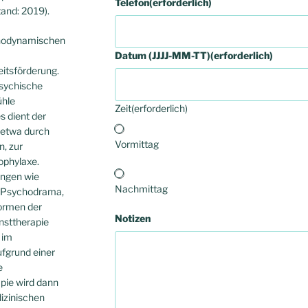
Telefon
(erforderlich)
tand: 2019).
chodynamischen
Datum (JJJJ-MM-TT)
(erforderlich)
itsförderung.
psychische
ühle
Zeit
(erforderlich)
s dient der
 etwa durch
Vormittag
n, zur
ophylaxe.
ungen wie
Nachmittag
, Psychodrama,
Formen der
Notizen
nsttherapie
 im
ufgrund einer
e
apie wird dann
izinischen